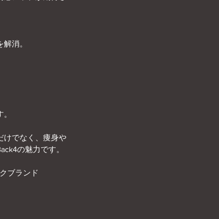
を解消。
す。
だけでなく、痩身や
ack4の魅力です。
ックブランド