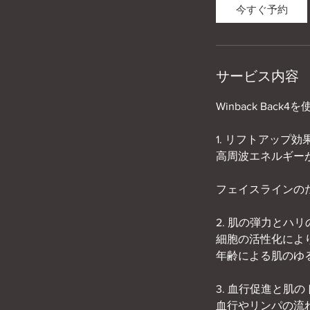
0
今すぐ予約
分
サービス内容
Winback B
1. リフトアップ効
高周波エネルギー
フェイスラインの
2. 肌の弾力とハ
細胞の活性化によ
年齢による肌のゆ
3. 血行促進と肌
血行やリンパの流