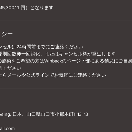
(¥15,300/１回）となります
リシー
ンセルは24時間前までにご連絡ください
原則回数券一回消化、またはキャンセル料が発生します
CK4の施術をご希望の方はWinbackのページ下部にある禁忌にご
約ください
たらメールや公式ラインでお気軽にご連絡ください
Wellbeing, 日本、山口県山口市小郡本町1−13−13
il.com