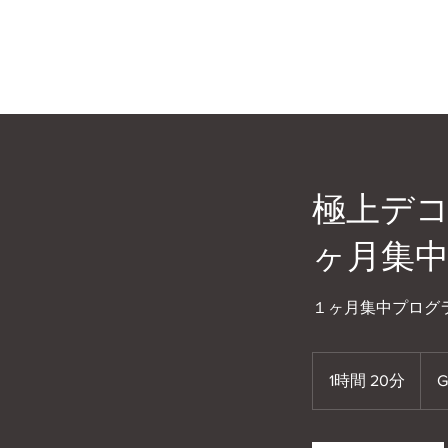
極上デ
ヶ月集
１ヶ月集中プログ
1時間 20分
1
G
時
2